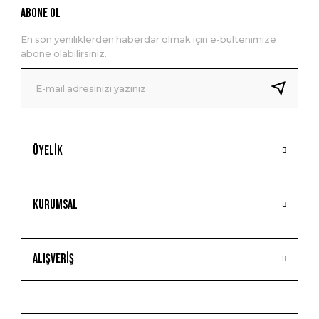
ABONE OL
En son yeniliklerden haberdar olmak için e-bültenimize
abone olabilirsiniz.
Üyelik
Kurumsal
Alışveriş