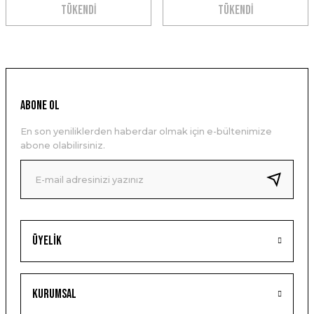
TÜKENDİ
TÜKENDİ
ABONE OL
En son yeniliklerden haberdar olmak için e-bültenimize
abone olabilirsiniz.
Üyelik
Kurumsal