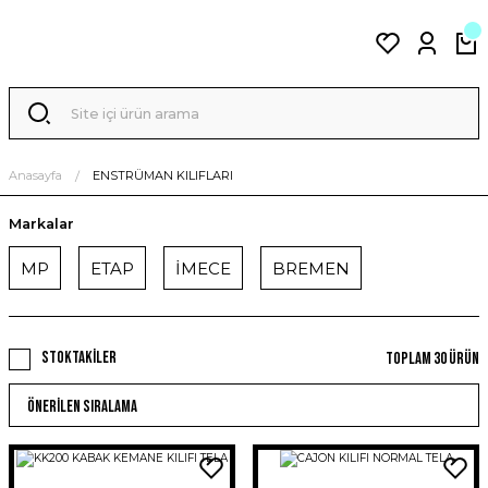
Anasayfa
ENSTRÜMAN KILIFLARI
Markalar
MP
ETAP
İMECE
BREMEN
Stoktakiler
Toplam 30 ürün