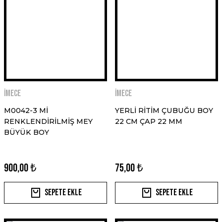
İMECE
İMECE
M0042-3 Mİ
YERLİ RİTİM ÇUBUĞU BOY
RENKLENDİRİLMİŞ MEY
22 CM ÇAP 22 MM
BÜYÜK BOY
900,00 ₺
75,00 ₺
Sepete Ekle
Sepete Ekle