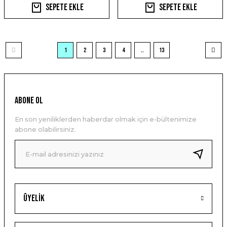
Sepete Ekle
Sepete Ekle
1
2
3
4
..
13
ABONE OL
En son yeniliklerden haberdar olmak için e-bültenimize
abone olabilirsiniz.
Üyelik