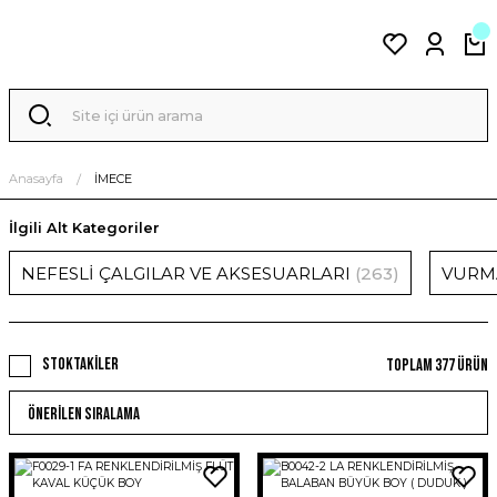
Anasayfa
İMECE
İlgili Alt Kategoriler
NEFESLİ ÇALGILAR VE AKSESUARLARI
(263)
VURMA
Stoktakiler
Toplam 377 ürün