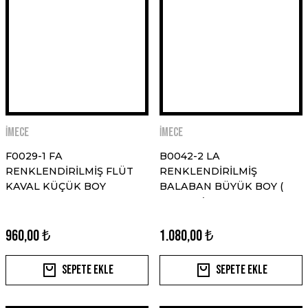
İMECE
İMECE
F0029-1 FA
B0042-2 LA
RENKLENDİRİLMİŞ FLÜT
RENKLENDİRİLMİŞ
KAVAL KÜÇÜK BOY
BALABAN BÜYÜK BOY (
DUDUK )
960,00 ₺
1.080,00 ₺
Sepete Ekle
Sepete Ekle