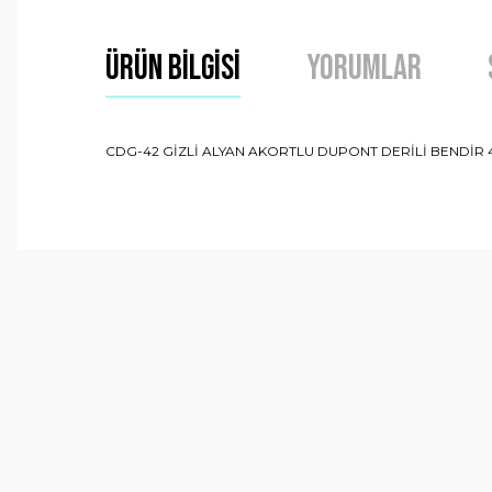
Ürün Bilgisi
Yorumlar
CDG-42 GİZLİ ALYAN AKORTLU DUPONT DERİLİ BENDİR 4
Bu ürünün fiyat bilgisi, resim, ürün açıklamalarında ve 
Görüş ve önerileriniz için teşekkür ederiz.
Ürün resmi kalitesiz, bozuk veya görüntülenemiyor.
Ürün açıklamasında eksik bilgiler bulunuyor.
Ürün bilgilerinde hatalar bulunuyor.
Ürün fiyatı diğer sitelerden daha pahalı.
Bu ürüne benzer farklı alternatifler olmalı.