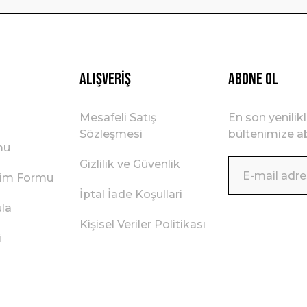
Gönder
Alışveriş
ABONE OL
Mesafeli Satış
En son yenilik
Sözleşmesi
bültenimize ab
mu
Gizlilik ve Güvenlik
irim Formu
İptal İade Koşullari
ula
Kişisel Veriler Politikası
i