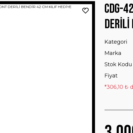
CDG-42
DERİLİ
Kategori
Marka
Stok Kodu
Fiyat
*306,10 ₺ d
3.00