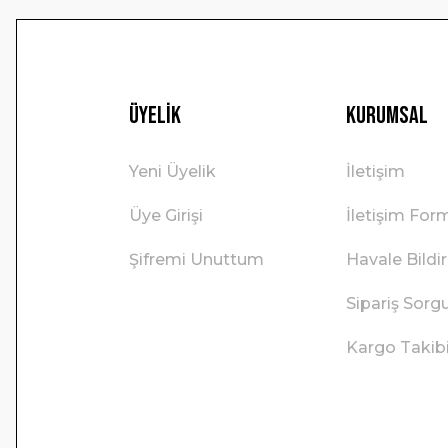
Üyelik
Kurumsal
Yeni Üyelik
İletişim
Üye Girişi
İletişim For
Şifremi Unuttum
Havale Bild
Sipariş Sorg
Kargo Takib