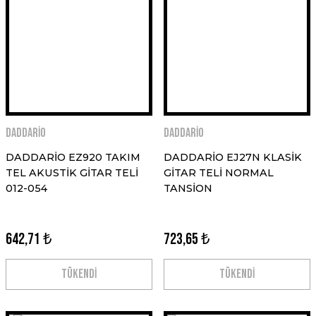
DADDARİO
DADDARİO
DADDARİO EZ920 TAKIM
DADDARİO EJ27N KLASİK
TEL AKUSTİK GİTAR TELİ
GİTAR TELİ NORMAL
012-054
TANSİON
642,71 ₺
723,65 ₺
TÜKENDİ
TÜKENDİ