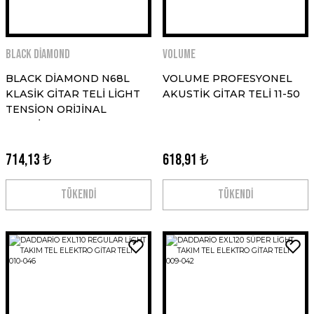
BLACK DİAMOND
VOLUME
BLACK DİAMOND N68L
VOLUME PROFESYONEL
KLASİK GİTAR TELİ LİGHT
AKUSTİK GİTAR TELİ 11-50
TENSİON ORİJİNAL
AMERİKAN
714,13 ₺
618,91 ₺
TÜKENDİ
TÜKENDİ