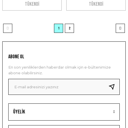
TÜKENDİ
TÜKENDİ
1
2
ABONE OL
En son yeniliklerden haberdar olmak için e-bültenimize
abone olabilirsiniz.
Üyelik