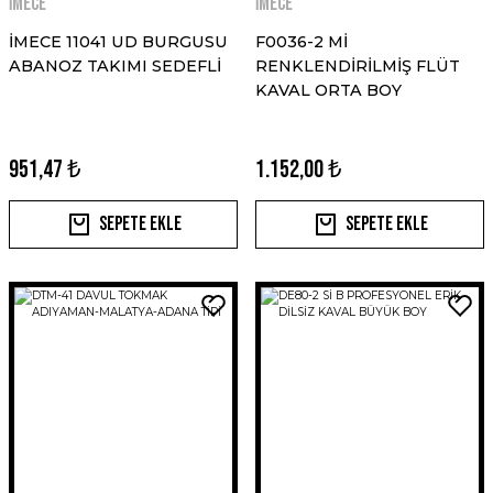
İMECE
İMECE
İMECE 11041 UD BURGUSU
F0036-2 Mİ
ABANOZ TAKIMI SEDEFLİ
RENKLENDİRİLMİŞ FLÜT
KAVAL ORTA BOY
951,47 ₺
1.152,00 ₺
Sepete Ekle
Sepete Ekle