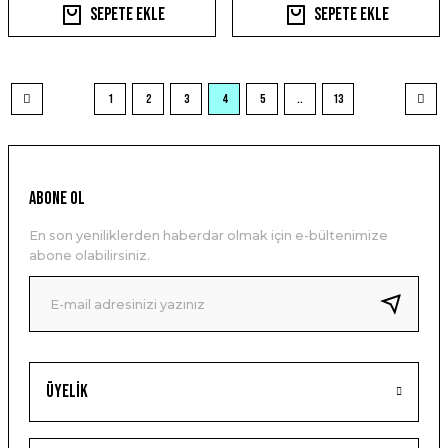
Sepete Ekle
Sepete Ekle
1
2
3
4
5
..
13
ABONE OL
En son yeniliklerden haberdar olmak için e-bültenimize
abone olabilirsiniz.
Üyelik