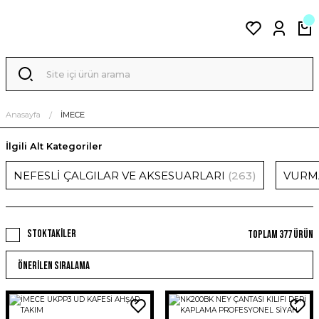
Anasayfa
İMECE
İlgili Alt Kategoriler
NEFESLİ ÇALGILAR VE AKSESUARLARI
(263)
VURMA
Stoktakiler
Toplam 377 ürün