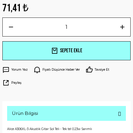
71,41 ₺
Sepete Ekle
Yorum Yaz
Fiyatı Düşünce Haber Ver
Tavsiye Et
Paylaş
Ürün Bilgisi
Alice A306XL-3 Akustik Gitar Sol Teli - Tek tel 0.23w Sarımlı