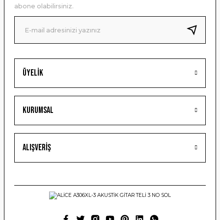
Ürün bilgilerinde hatalar bulunuyor.
abone olabilirsiniz.
Ürün fiyatı diğer sitelerden daha pahalı.
Bu ürüne benzer farklı alternatifler olmalı.
Üyelik
Gönder
Kurumsal
Alışveriş