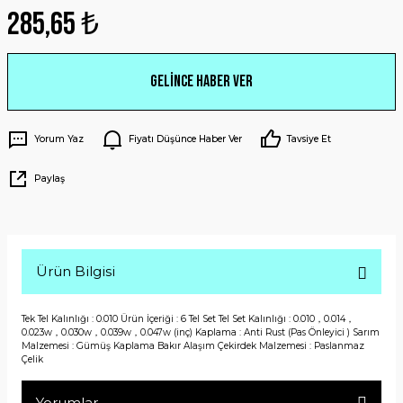
285,65 ₺
Gelince Haber Ver
Yorum Yaz
Fiyatı Düşünce Haber Ver
Tavsiye Et
Paylaş
Ürün Bilgisi
Tek Tel Kalınlığı : 0.010 Ürün İçeriği : 6 Tel Set Tel Set Kalınlığı : 0.010，0.014，
0.023w，0.030w，0.039w，0.047w (inç) Kaplama : Anti Rust (Pas Önleyici ) Sarım
Malzemesi : Gümüş Kaplama Bakır Alaşım Çekirdek Malzemesi : Paslanmaz
Çelik
Yorumlar