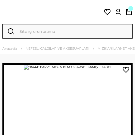
Anasayfa
NEFESLİ ÇALGILAR VE AKSESUARLARI
MIZIKA/KLARNET AK