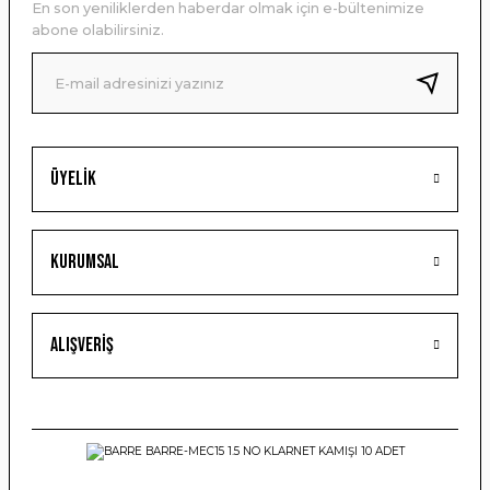
En son yeniliklerden haberdar olmak için e-bültenimize
Ürün bilgilerinde hatalar bulunuyor.
abone olabilirsiniz.
Ürün fiyatı diğer sitelerden daha pahalı.
Bu ürüne benzer farklı alternatifler olmalı.
Üyelik
Gönder
Kurumsal
Alışveriş