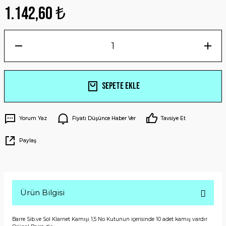
1.142,60 ₺
Sepete Ekle
Yorum Yaz
Fiyatı Düşünce Haber Ver
Tavsiye Et
Paylaş
Ürün Bilgisi
Barre Sib.ve Sol Klarnet Kamışı 1,5 No Kutunun içerisinde 10 adet kamış vardır