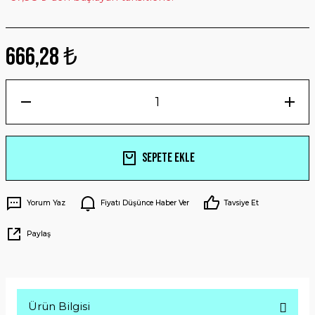
666,28 ₺
Sepete Ekle
Yorum Yaz
Fiyatı Düşünce Haber Ver
Tavsiye Et
Paylaş
Ürün Bilgisi