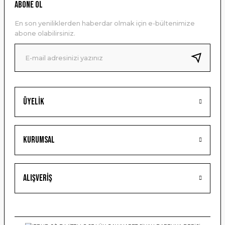
Ürün resmi kalitesiz, bozuk veya görüntülenemiyor.
ABONE OL
Ürün açıklamasında eksik bilgiler bulunuyor.
En son yeniliklerden haberdar olmak için e-bültenimize
Ürün bilgilerinde hatalar bulunuyor.
abone olabilirsiniz.
Ürün fiyatı diğer sitelerden daha pahalı.
Bu ürüne benzer farklı alternatifler olmalı.
Üyelik
Gönder
Kurumsal
Alışveriş