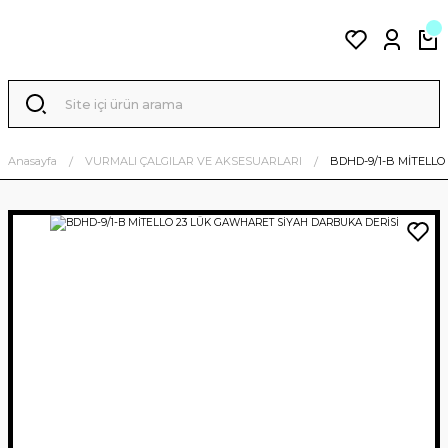
Anasayfa
VURMALI ÇALGILAR VE AKSESUARLARI
BDHD-9/1-B MİTELL