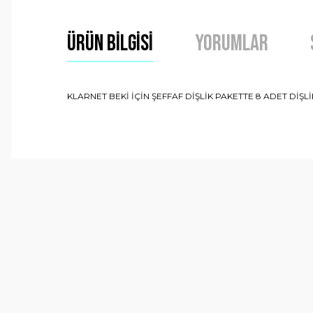
Ürün Bilgisi
Yorumlar
KLARNET BEKİ İÇİN ŞEFFAF DİŞLİK PAKETTE 8 ADET DİŞ
Bu ürünün fiyat bilgisi, resim, ürün açıklamalarında ve 
Görüş ve önerileriniz için teşekkür ederiz.
Ürün resmi kalitesiz, bozuk veya görüntülenemiyor.
Ürün açıklamasında eksik bilgiler bulunuyor.
Ürün bilgilerinde hatalar bulunuyor.
Ürün fiyatı diğer sitelerden daha pahalı.
Bu ürüne benzer farklı alternatifler olmalı.