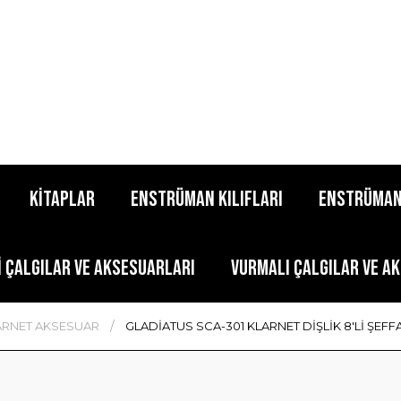
KİTAPLAR
ENSTRÜMAN KILIFLARI
ENSTRÜMAN
İ ÇALGILAR VE AKSESUARLARI
VURMALI ÇALGILAR VE A
ARNET AKSESUAR
GLADİATUS SCA-301 KLARNET DİŞLİK 8'Lİ ŞEF