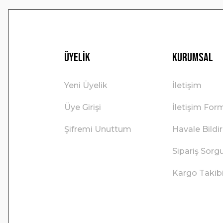
Üyelik
Kurumsal
Yeni Üyelik
İletişim
Üye Girişi
İletişim For
Şifremi Unuttum
Havale Bild
Sipariş Sorg
Kargo Takib