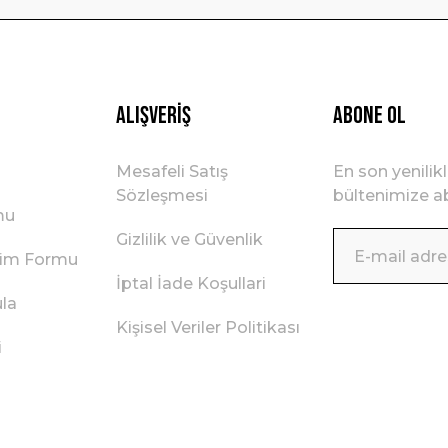
Gönder
Alışveriş
ABONE OL
Mesafeli Satış
En son yenilik
Sözleşmesi
bültenimize ab
mu
Gizlilik ve Güvenlik
irim Formu
İptal İade Koşullari
ula
Kişisel Veriler Politikası
i