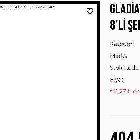
GLADİA
8'Lİ Ş
Kategori
Marka
Stok Kodu
Fiyat
*41,27 ₺ de
404,