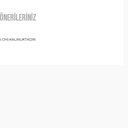
Önerileriniz
 CM) KALINLIKTADIR.
arafımıza iletebilirsiniz.