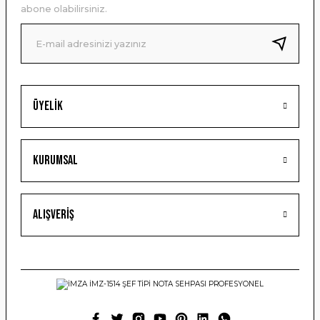
Ürün bilgilerinde hatalar bulunuyor.
abone olabilirsiniz.
Ürün fiyatı diğer sitelerden daha pahalı.
Bu ürüne benzer farklı alternatifler olmalı.
Üyelik
Gönder
Kurumsal
Alışveriş