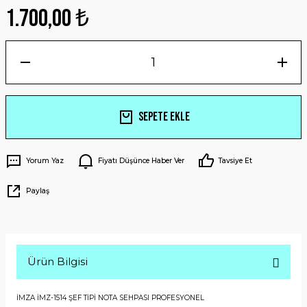
1.700,00 ₺
Sepete Ekle
Yorum Yaz
Fiyatı Düşünce Haber Ver
Tavsiye Et
Paylaş
Ürün Bilgisi
İMZA İMZ-1514 ŞEF TİPİ NOTA SEHPASI PROFESYONEL