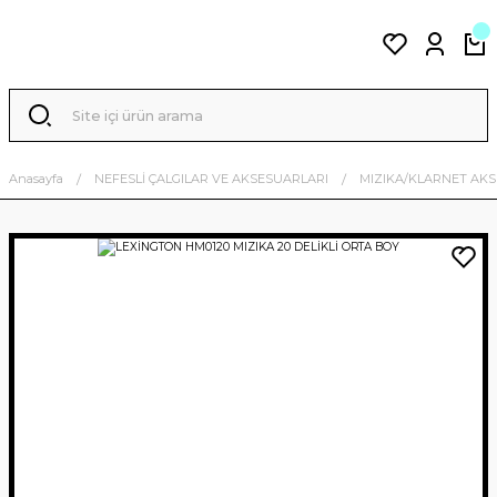
Anasayfa
NEFESLİ ÇALGILAR VE AKSESUARLARI
MIZIKA/KLARNET AK