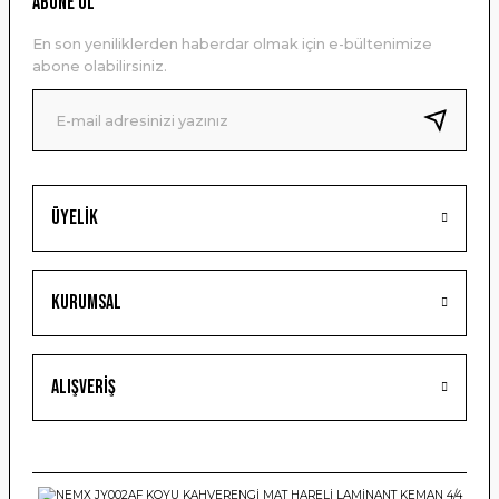
ABONE OL
Ürün açıklamasında eksik bilgiler bulunuyor.
En son yeniliklerden haberdar olmak için e-bültenimize
Ürün bilgilerinde hatalar bulunuyor.
abone olabilirsiniz.
Ürün fiyatı diğer sitelerden daha pahalı.
Bu ürüne benzer farklı alternatifler olmalı.
Üyelik
Gönder
Kurumsal
Alışveriş