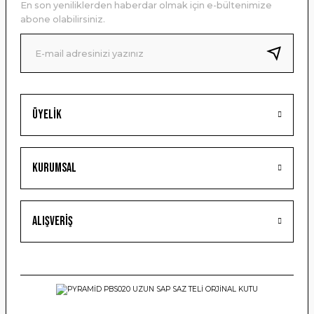
En son yeniliklerden haberdar olmak için e-bültenimize
Ürün bilgilerinde hatalar bulunuyor.
abone olabilirsiniz.
Ürün fiyatı diğer sitelerden daha pahalı.
Bu ürüne benzer farklı alternatifler olmalı.
Üyelik
Gönder
Kurumsal
Alışveriş