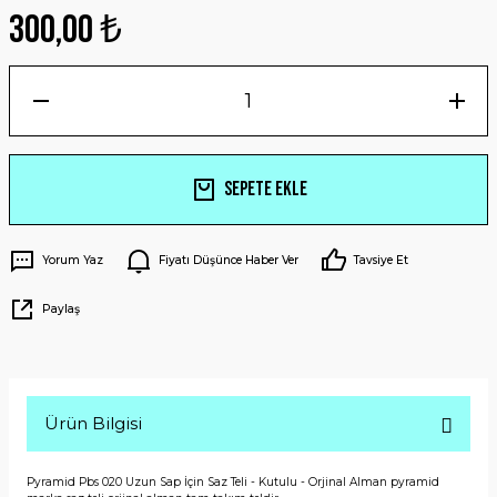
300,00 ₺
Sepete Ekle
Yorum Yaz
Fiyatı Düşünce Haber Ver
Tavsiye Et
Paylaş
Ürün Bilgisi
Pyramid Pbs 020 Uzun Sap İçin Saz Teli - Kutulu - Orjinal Alman pyramid