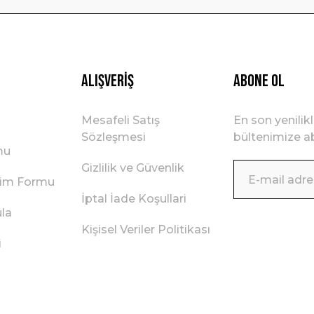
Gönder
Alışveriş
ABONE OL
Mesafeli Satış
En son yenilik
Sözleşmesi
bültenimize ab
mu
Gizlilik ve Güvenlik
irim Formu
İptal İade Koşullari
ula
Kişisel Veriler Politikası
i