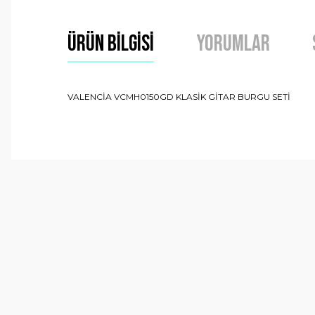
Ürün Bilgisi
Yorumlar
VALENCİA VCMH0150GD KLASİK GİTAR BURGU SETİ
Bu ürünün fiyat bilgisi, resim, ürün açıklamalarında ve 
Görüş ve önerileriniz için teşekkür ederiz.
Ürün resmi kalitesiz, bozuk veya görüntülenemiyor.
Ürün açıklamasında eksik bilgiler bulunuyor.
Ürün bilgilerinde hatalar bulunuyor.
Ürün fiyatı diğer sitelerden daha pahalı.
Bu ürüne benzer farklı alternatifler olmalı.