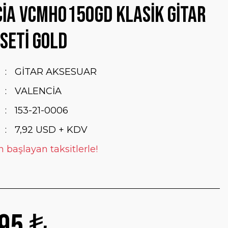
İA VCMH0150GD KLASİK GİTAR
SETİ GOLD
GİTAR AKSESUAR
VALENCİA
153-21-0006
7,92 USD + KDV
n başlayan taksitlerle!
95 ₺