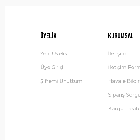
Üyelik
Kurumsal
Yeni Üyelik
İletişim
Üye Girişi
İletişim For
Şifremi Unuttum
Havale Bild
Sipariş Sorg
Kargo Takib