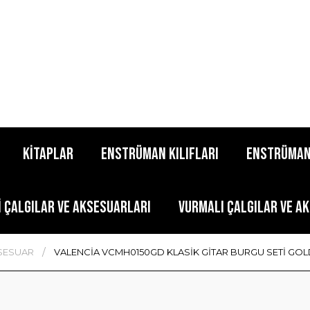
KİTAPLAR
ENSTRÜMAN KILIFLARI
ENSTRÜMAN
İ ÇALGILAR VE AKSESUARLARI
VURMALI ÇALGILAR VE A
KSESUAR
VALENCİA VCMH0150GD KLASİK GİTAR BURGU SETİ GO