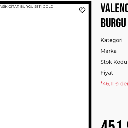
VALENC
BURGU 
Kategori
Marka
Stok Kodu
Fiyat
*46,11 ₺ de
451,