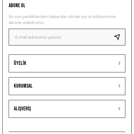
ABONE OL
En son yeniliklerden haberdar olmak için e-bültenimize
abone olabilirsiniz.
Üyelik
Kurumsal
Alışveriş