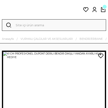
Anasayfa
VURMALI ÇALGILAR VE AKSESUARLARI
BENDİR/ERBANE