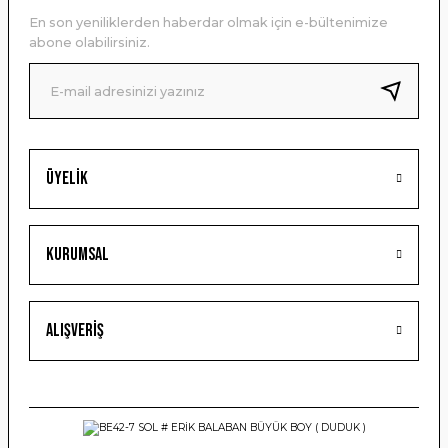
Ürün açıklamasında eksik bilgiler bulunuyor.
En son yeniliklerden haberdar olmak için e-bültenimize
Ürün bilgilerinde hatalar bulunuyor.
abone olabilirsiniz.
Ürün fiyatı diğer sitelerden daha pahalı.
Bu ürüne benzer farklı alternatifler olmalı.
Üyelik
Gönder
Kurumsal
Alışveriş