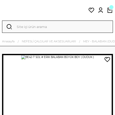
Anasayfa
NEFESLİ ÇALGILAR VE AKSESUARLARI
MEY - BALABAN (DUD