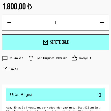
1.800,00 ₺
Sepete Ekle
Yorum Yaz
Fiyatı Düşünce Haber Ver
Tavsiye Et
Paylaş
Ürün Bilgisi
Ağaç : En az 3 yıl kurutulmuş erik ağacından yapılmıştır. Boy : 42.5 cm Ses :