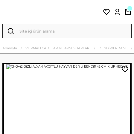
Anasayfa
VURMALI ÇALGILAR VE AKSESUARLARI
BENDİR/ERBANE