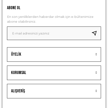
Ürün resmi kalitesiz, bozuk veya görüntülenemiyor.
ABONE OL
Ürün açıklamasında eksik bilgiler bulunuyor.
En son yeniliklerden haberdar olmak için e-bültenimize
Ürün bilgilerinde hatalar bulunuyor.
abone olabilirsiniz.
Ürün fiyatı diğer sitelerden daha pahalı.
Bu ürüne benzer farklı alternatifler olmalı.
Üyelik
Gönder
Kurumsal
Alışveriş