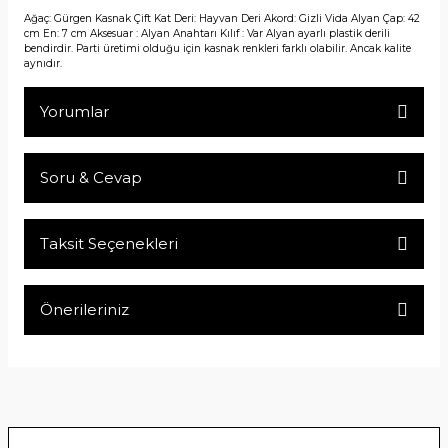
Ağaç: Gürgen Kasnak Çift Kat Deri: Hayvan Deri Akord: Gizli Vida Alyan Çap: 42
cm En: 7 cm Aksesuar : Alyan Anahtarı Kılıf : Var Alyan ayarlı plastik derili
bendirdir. Parti üretimi olduğu için kasnak renkleri farklı olabilir. Ancak kalite
aynıdır.
Yorumlar
Soru & Cevap
Bu ürüne ilk yorumu siz yapın!
Taksit Seçenekleri
Yorum Yaz
Ürün hakkında henüz soru sorulmamış.
Önerileriniz
Soru Sor
Bu ürünün fiyat bilgisi, resim, ürün açıklamalarında ve diğer
konularda yetersiz gördüğünüz noktaları öneri formunu
kullanarak tarafımıza iletebilirsiniz.
Görüş ve önerileriniz için teşekkür ederiz.