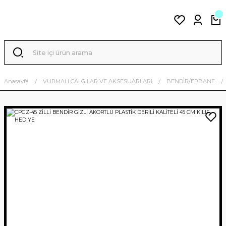
Anasayfa
VURMALI ÇALGILAR VE AKSESUARLARI
BENDİR/ERBANE