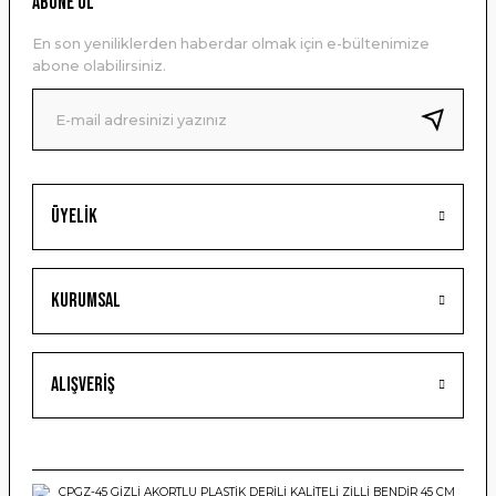
ABONE OL
Ürün açıklamasında eksik bilgiler bulunuyor.
En son yeniliklerden haberdar olmak için e-bültenimize
Ürün bilgilerinde hatalar bulunuyor.
abone olabilirsiniz.
Ürün fiyatı diğer sitelerden daha pahalı.
Bu ürüne benzer farklı alternatifler olmalı.
Üyelik
Gönder
Kurumsal
Alışveriş