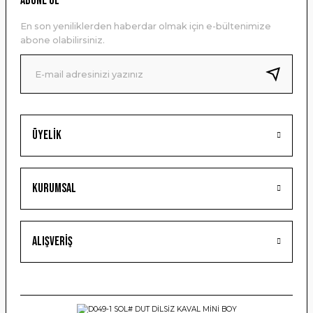
ABONE OL
Ürün açıklamasında eksik bilgiler bulunuyor.
En son yeniliklerden haberdar olmak için e-bültenimize
Ürün bilgilerinde hatalar bulunuyor.
abone olabilirsiniz.
Ürün fiyatı diğer sitelerden daha pahalı.
Bu ürüne benzer farklı alternatifler olmalı.
Üyelik
Gönder
Kurumsal
Alışveriş