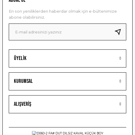
ABONE OL
Ürün açıklamasında eksik bilgiler bulunuyor.
En son yeniliklerden haberdar olmak için e-bültenimize
Ürün bilgilerinde hatalar bulunuyor.
abone olabilirsiniz.
Ürün fiyatı diğer sitelerden daha pahalı.
Bu ürüne benzer farklı alternatifler olmalı.
Üyelik
Gönder
Kurumsal
Alışveriş