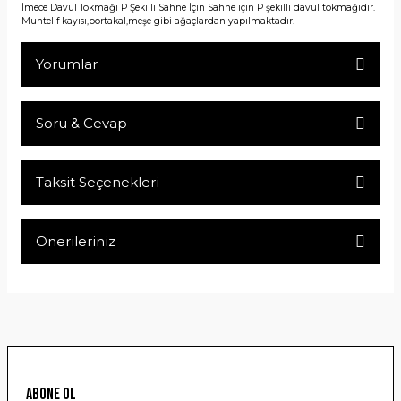
İmece Davul Tokmağı P Şekilli Sahne İçin Sahne için P şekilli davul tokmağıdır.
Muhtelif kayısı,portakal,meşe gibi ağaçlardan yapılmaktadır.
Yorumlar
Soru & Cevap
Bu ürüne ilk yorumu siz yapın!
Taksit Seçenekleri
Yorum Yaz
Ürün hakkında henüz soru sorulmamış.
Önerileriniz
Soru Sor
Bu ürünün fiyat bilgisi, resim, ürün açıklamalarında ve diğer
konularda yetersiz gördüğünüz noktaları öneri formunu
kullanarak tarafımıza iletebilirsiniz.
Görüş ve önerileriniz için teşekkür ederiz.
Ürün resmi kalitesiz, bozuk veya görüntülenemiyor.
ABONE OL