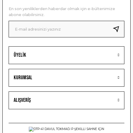
Ürün açıklamasında eksik bilgiler bulunuyor.
En son yeniliklerden haberdar olmak için e-bültenimize
Ürün bilgilerinde hatalar bulunuyor.
abone olabilirsiniz.
Ürün fiyatı diğer sitelerden daha pahalı.
Bu ürüne benzer farklı alternatifler olmalı.
Üyelik
Gönder
Kurumsal
Alışveriş