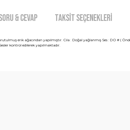
Soru & Cevap
Taksit Seçenekleri
urutulmuş erik ağacından yapılmıştır. Cila : Doğal yağlanmış Ses : DO # ( Önden 
Sesler kontrol edilerek yapılmaktadır.
diğer konularda yetersiz gördüğünüz noktaları öneri formunu kullanarak t
Ürün hakkında henüz soru sorulmamış.
Bu ürüne ilk yorumu siz yapın!
Yorum Yaz
Soru Sor