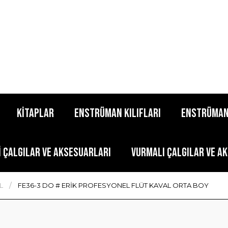
KİTAPLAR
ENSTRÜMAN KILIFLARI
ENSTRÜMAN
İ ÇALGILAR VE AKSESUARLARI
VURMALI ÇALGILAR VE A
L
FE36-3 DO # ERİK PROFESYONEL FLÜT KAVAL ORTA BOY