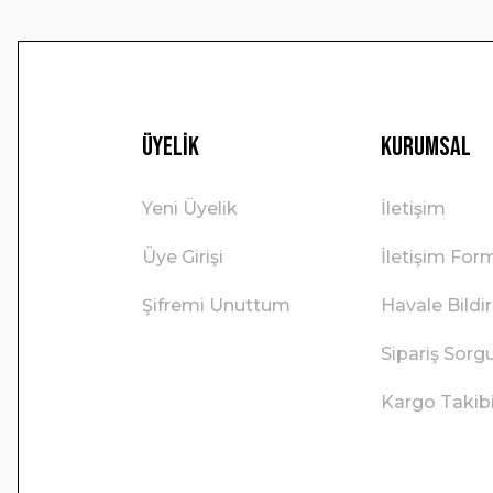
Üyelik
Kurumsal
Yeni Üyelik
İletişim
Üye Girişi
İletişim For
Şifremi Unuttum
Havale Bild
Sipariş Sorg
Kargo Takib