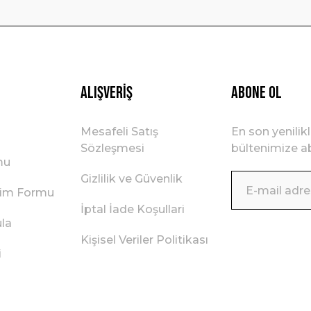
Gönder
Alışveriş
ABONE OL
Mesafeli Satış
En son yenilik
Sözleşmesi
bültenimize ab
mu
Gizlilik ve Güvenlik
irim Formu
İptal İade Koşullari
ula
Kişisel Veriler Politikası
i