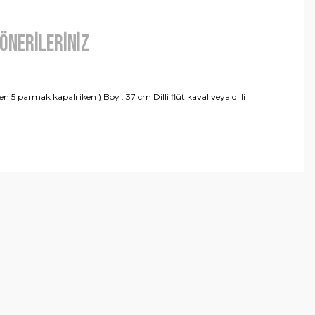
Önerileriniz
5 parmak kapalı iken ) Boy : 37 cm Dilli flüt kaval veya dilli
arafımıza iletebilirsiniz.