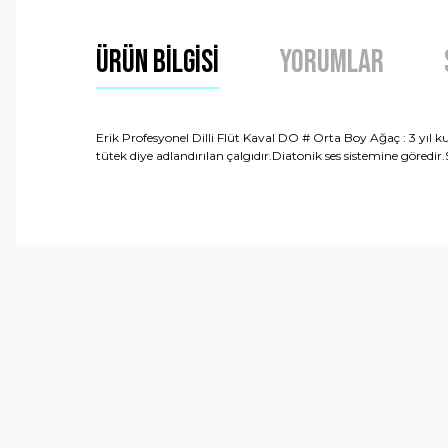
Ürün Bilgisi
Yorumlar
Erik Profesyonel Dilli Flüt Kaval DO # Orta Boy Ağaç : 3 yıl k
tütek diye adlandırılan çalgıdır.Diatonik ses sistemine göredir.
Bu ürünün fiyat bilgisi, resim, ürün açıklamalarında ve 
Görüş ve önerileriniz için teşekkür ederiz.
Ürün resmi kalitesiz, bozuk veya görüntülenemiyor.
Ürün açıklamasında eksik bilgiler bulunuyor.
Ürün bilgilerinde hatalar bulunuyor.
Ürün fiyatı diğer sitelerden daha pahalı.
Bu ürüne benzer farklı alternatifler olmalı.