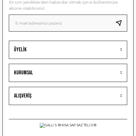
En son yeniliklerden haberdar olmak için e-bültenimize
Ürün bilgilerinde hatalar bulunuyor.
abone olabilirsiniz.
Ürün fiyatı diğer sitelerden daha pahalı.
Bu ürüne benzer farklı alternatifler olmalı.
Üyelik
Gönder
Kurumsal
Alışveriş