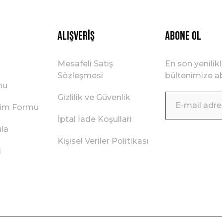
Alışveriş
ABONE OL
Mesafeli Satış
En son yenilik
Sözleşmesi
bültenimize ab
mu
Gizlilik ve Güvenlik
irim Formu
İptal İade Koşullari
ula
Kişisel Veriler Politikası
i