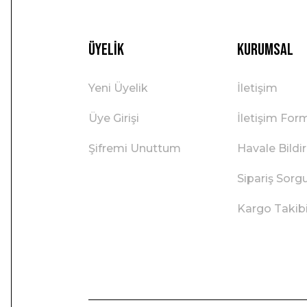
Üyelik
Kurumsal
Yeni Üyelik
İletişim
Üye Girişi
İletişim For
Şifremi Unuttum
Havale Bild
Sipariş Sorg
Kargo Takib