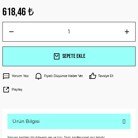
618,46 ₺
Sepete Ekle
Yorum Yaz
Fiyatı Düşünce Haber Ver
Tavsiye Et
Paylaş
Ürün Bilgisi
İtalyan kalitesi Muhteşem ses ve tını. Tam profesyonel saz telidir.