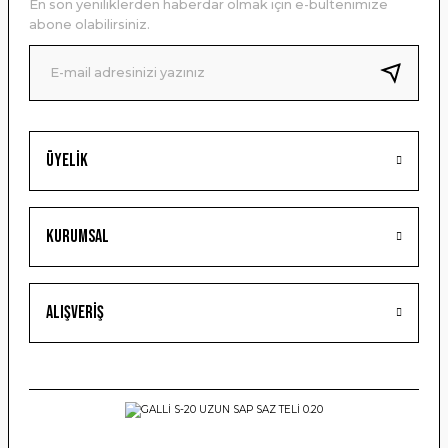
En son yeniliklerden haberdar olmak için e-bültenimize
Ürün bilgilerinde hatalar bulunuyor.
abone olabilirsiniz.
Ürün fiyatı diğer sitelerden daha pahalı.
Bu ürüne benzer farklı alternatifler olmalı.
Üyelik
Gönder
Kurumsal
Alışveriş