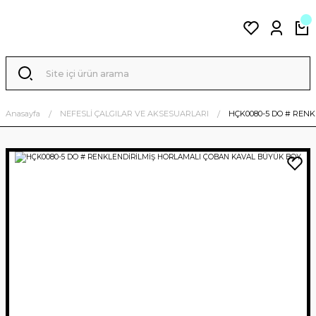
Anasayfa
NEFESLİ ÇALGILAR VE AKSESUARLARI
HÇK0080-5 DO # REN