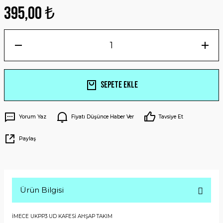
395,00 ₺
Sepete Ekle
Yorum Yaz
Fiyatı Düşünce Haber Ver
Tavsiye Et
Paylaş
Ürün Bilgisi
İMECE UKPP3 UD KAFESİ AHŞAP TAKIM