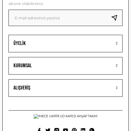
Ürün bilgilerinde hatalar bulunuyor.
abone olabilirsiniz.
Ürün fiyatı diğer sitelerden daha pahalı.
Bu ürüne benzer farklı alternatifler olmalı.
Üyelik
Gönder
Kurumsal
Alışveriş