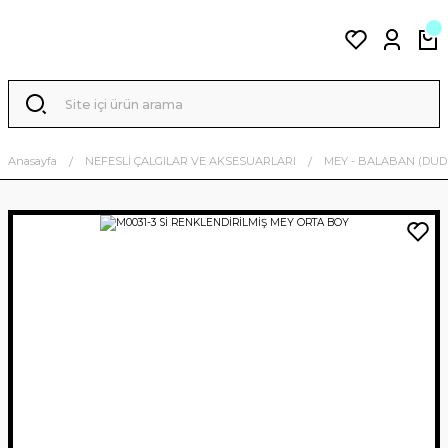
Anasayfa
NEFESLİ ÇALGILAR VE AKSESUARLARI
MEY - BALABAN (DUD