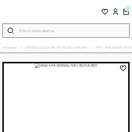
Anasayfa
NEFESLİ ÇALGILAR VE AKSESUARLARI
MEY - BALABAN (DUD