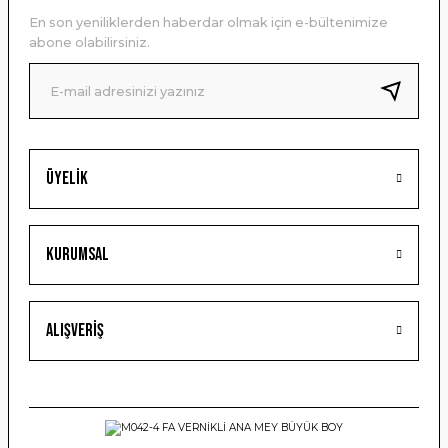
Ürün açıklamasında eksik bilgiler bulunuyor.
En son yeniliklerden haberdar olmak için e-bültenimize
Ürün bilgilerinde hatalar bulunuyor.
abone olabilirsiniz.
Ürün fiyatı diğer sitelerden daha pahalı.
Bu ürüne benzer farklı alternatifler olmalı.
Üyelik
Gönder
Kurumsal
Alışveriş