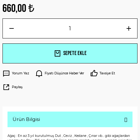
660,00 ₺
Sepete Ekle
Yorum Yaz
Fiyatı Düşünce Haber Ver
Tavsiye Et
Paylaş
Ürün Bilgisi
Ağaç : En az 3 yıl kurutulmuş Dut , Ceviz , Kestane , Çınar vb... gibi ağaçlardan