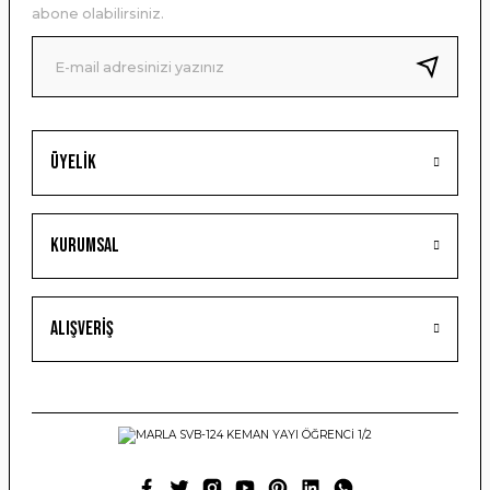
Ürün bilgilerinde hatalar bulunuyor.
abone olabilirsiniz.
Ürün fiyatı diğer sitelerden daha pahalı.
Bu ürüne benzer farklı alternatifler olmalı.
Üyelik
Gönder
Kurumsal
Alışveriş