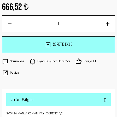
666,52 ₺
Sepete Ekle
Yorum Yaz
Fiyatı Düşünce Haber Ver
Tavsiye Et
Paylaş
Ürün Bilgisi
SVB-124 MARLA KEMAN YAYI ÖĞRENCİ 1/2