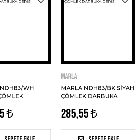
MARLA
 NDH83/WH
MARLA NDH83/BK SİYAH
 ÇÖMLEK
ÇÖMLEK DARBUKA
A DERİSİ
DERİSİ
5 ₺
285,55 ₺
Sepete Ekle
Sepete Ekle