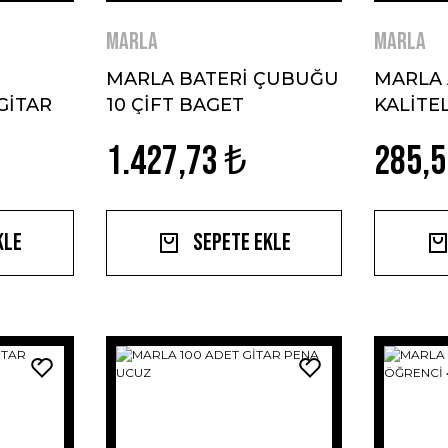
MARLA
MARLA
MARLA BATERİ ÇUBUĞU
MARLA
 GİTAR
10 ÇİFT BAGET
KALİTE
ÇİFT B
1.427,73 ₺
285,5
BAGET
kle
Sepete Ekle