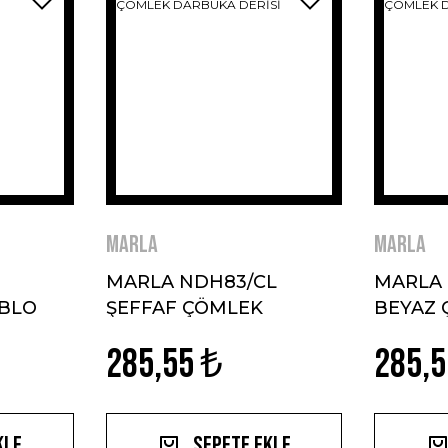
MARLA
MARLA
MARLA NDH83/CL
MARLA
ABLO
ŞEFFAF ÇÖMLEK
BEYAZ
DARBUKA DERİSİ
DARBUK
285,55 ₺
285,5
kle
Sepete Ekle