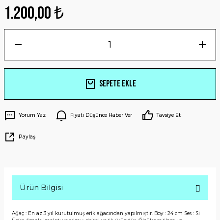
1.200,00 ₺
Sepete Ekle
Yorum Yaz
Fiyatı Düşünce Haber Ver
Tavsiye Et
Paylaş
Ürün Bilgisi
Ağaç : En az 3 yıl kurutulmuş erik ağacından yapılmıştır. Boy : 24 cm Ses : Sİ