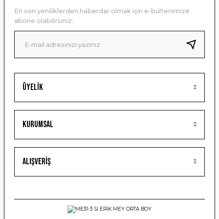
Ürün açıklamasında eksik bilgiler bulunuyor.
En son yeniliklerden haberdar olmak için e-bültenimize
Ürün bilgilerinde hatalar bulunuyor.
abone olabilirsiniz.
Ürün fiyatı diğer sitelerden daha pahalı.
Bu ürüne benzer farklı alternatifler olmalı.
Üyelik
Gönder
Kurumsal
Alışveriş