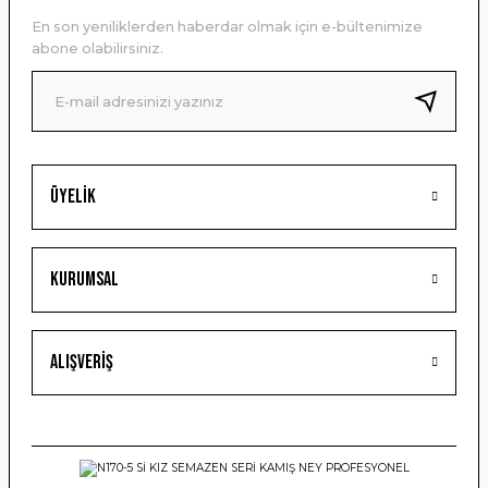
Ürün açıklamasında eksik bilgiler bulunuyor.
En son yeniliklerden haberdar olmak için e-bültenimize
Ürün bilgilerinde hatalar bulunuyor.
abone olabilirsiniz.
Ürün fiyatı diğer sitelerden daha pahalı.
Bu ürüne benzer farklı alternatifler olmalı.
Üyelik
Gönder
Kurumsal
Alışveriş