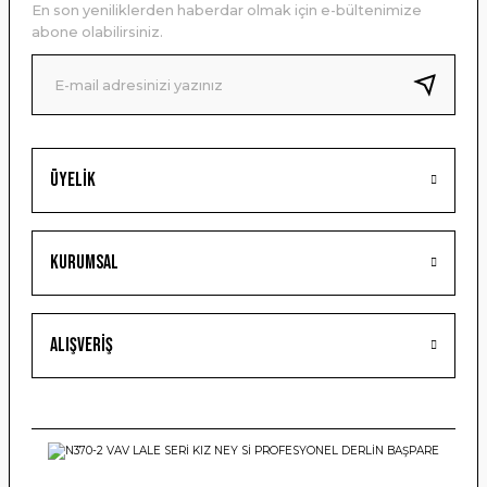
En son yeniliklerden haberdar olmak için e-bültenimize
Ürün bilgilerinde hatalar bulunuyor.
abone olabilirsiniz.
Ürün fiyatı diğer sitelerden daha pahalı.
Bu ürüne benzer farklı alternatifler olmalı.
Üyelik
Gönder
Kurumsal
Alışveriş