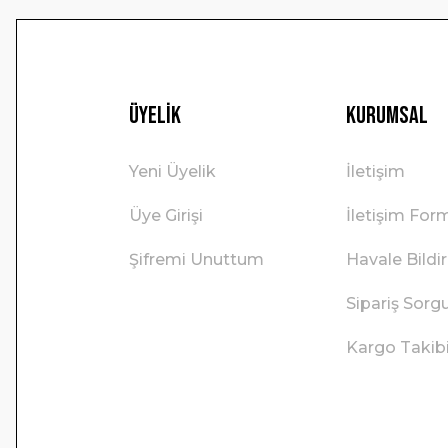
Üyelik
Kurumsal
Yeni Üyelik
İletişim
Üye Girişi
İletişim For
Şifremi Unuttum
Havale Bild
Sipariş Sorg
Kargo Takib