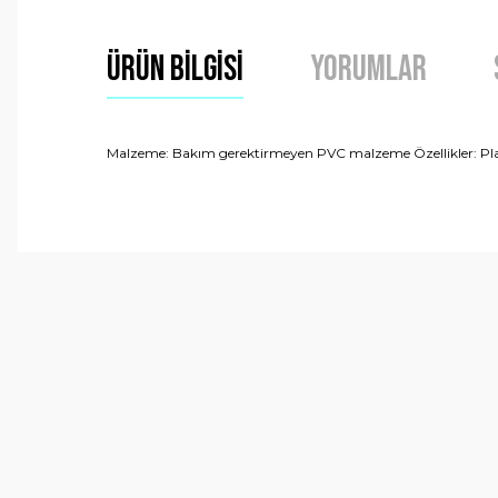
Ürün Bilgisi
Yorumlar
Malzeme: Bakım gerektirmeyen PVC malzeme Özellikler: Plasti
Bu ürünün fiyat bilgisi, resim, ürün açıklamalarında ve 
Görüş ve önerileriniz için teşekkür ederiz.
Ürün resmi kalitesiz, bozuk veya görüntülenemiyor.
Ürün açıklamasında eksik bilgiler bulunuyor.
Ürün bilgilerinde hatalar bulunuyor.
Ürün fiyatı diğer sitelerden daha pahalı.
Bu ürüne benzer farklı alternatifler olmalı.