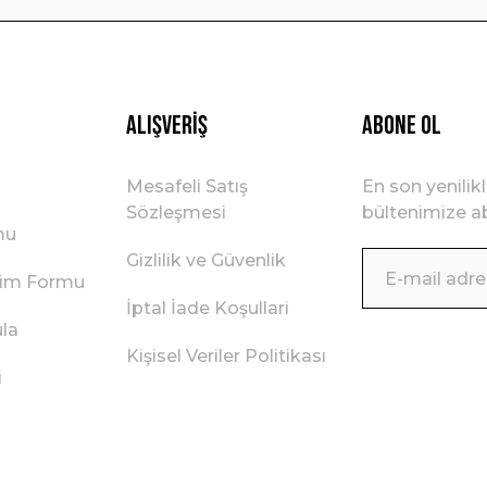
Gönder
Alışveriş
ABONE OL
Mesafeli Satış
En son yenilik
Sözleşmesi
bültenimize ab
mu
Gizlilik ve Güvenlik
irim Formu
İptal İade Koşullari
ula
Kişisel Veriler Politikası
i