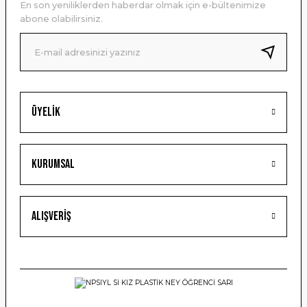
En son yeniliklerden haberdar olmak için e-bültenimize
Ürün bilgilerinde hatalar bulunuyor.
abone olabilirsiniz.
Ürün fiyatı diğer sitelerden daha pahalı.
Bu ürüne benzer farklı alternatifler olmalı.
Üyelik
Gönder
Kurumsal
Alışveriş