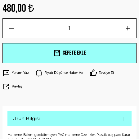
480,00 ₺
Sepete Ekle
Yorum Yaz
Fiyatı Düşünce Haber Ver
Tavsiye Et
Paylaş
Ürün Bilgisi
Malzeme: Bakım gerektirmeyen PVC malzeme Özellikler: Plastik baş pare Karar