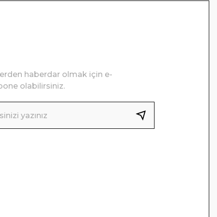
lerden haberdar olmak için e-
one olabilirsiniz.