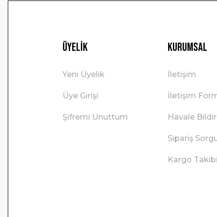
Üyelik
Kurumsal
Yeni Üyelik
İletişim
Üye Girişi
İletişim For
Şifremi Unuttum
Havale Bild
Sipariş Sorg
Kargo Takib