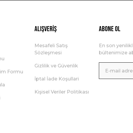
Gönder
Alışveriş
ABONE OL
Mesafeli Satış
En son yenilik
Sözleşmesi
bültenimize ab
mu
Gizlilik ve Güvenlik
irim Formu
İptal İade Koşullari
ula
Kişisel Veriler Politikası
i