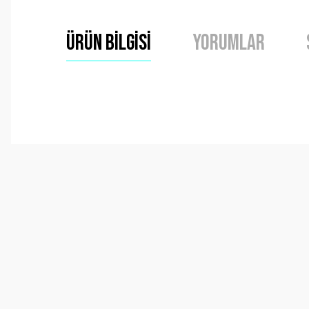
Ürün Bilgisi
Yorumlar
Bu ürünün fiyat bilgisi, resim, ürün açıklamalarında ve 
Görüş ve önerileriniz için teşekkür ederiz.
Ürün resmi kalitesiz, bozuk veya görüntülenemiyor.
Ürün açıklamasında eksik bilgiler bulunuyor.
Ürün bilgilerinde hatalar bulunuyor.
Ürün fiyatı diğer sitelerden daha pahalı.
Bu ürüne benzer farklı alternatifler olmalı.