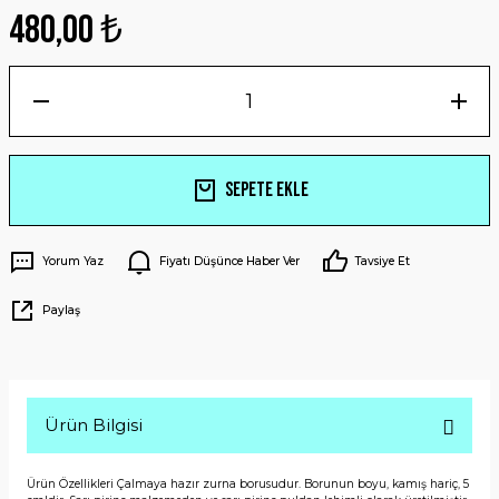
480,00 ₺
Sepete Ekle
Yorum Yaz
Fiyatı Düşünce Haber Ver
Tavsiye Et
Paylaş
Ürün Bilgisi
Ürün Özellikleri Çalmaya hazır zurna borusudur. Borunun boyu, kamış hariç, 5