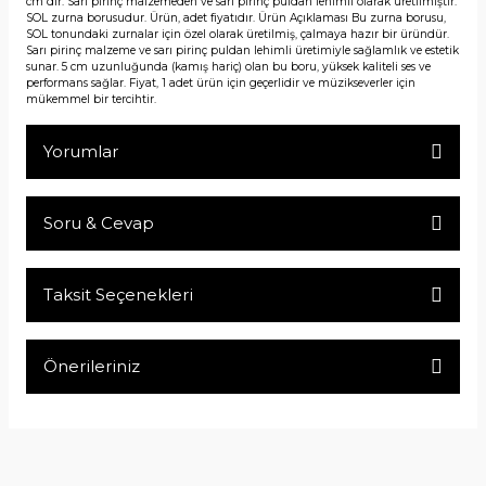
cm'dir. Sarı pirinç malzemeden ve sarı pirinç puldan lehimli olarak üretilmiştir.
SOL zurna borusudur. Ürün, adet fiyatıdır. Ürün Açıklaması Bu zurna borusu,
SOL tonundaki zurnalar için özel olarak üretilmiş, çalmaya hazır bir üründür.
Sarı pirinç malzeme ve sarı pirinç puldan lehimli üretimiyle sağlamlık ve estetik
sunar. 5 cm uzunluğunda (kamış hariç) olan bu boru, yüksek kaliteli ses ve
performans sağlar. Fiyat, 1 adet ürün için geçerlidir ve müzikseverler için
mükemmel bir tercihtir.
Yorumlar
Soru & Cevap
Bu ürüne ilk yorumu siz yapın!
Taksit Seçenekleri
Yorum Yaz
Ürün hakkında henüz soru sorulmamış.
Önerileriniz
Soru Sor
Bu ürünün fiyat bilgisi, resim, ürün açıklamalarında ve diğer
konularda yetersiz gördüğünüz noktaları öneri formunu
kullanarak tarafımıza iletebilirsiniz.