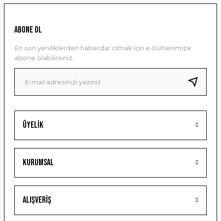
Görüş ve önerileriniz için teşekkür ederiz.
Ürün resmi kalitesiz, bozuk veya görüntülenemiyor.
ABONE OL
Ürün açıklamasında eksik bilgiler bulunuyor.
En son yeniliklerden haberdar olmak için e-bültenimize
Ürün bilgilerinde hatalar bulunuyor.
abone olabilirsiniz.
Ürün fiyatı diğer sitelerden daha pahalı.
Bu ürüne benzer farklı alternatifler olmalı.
Üyelik
Gönder
Kurumsal
Alışveriş